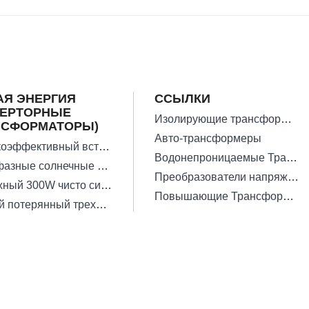
АЯ ЭНЕРГИЯ
ССЫЛКИ
ВЕРТОРНЫЕ
Изолирующие трансформаторы
НСФОРМАТОРЫ)
Авто-трансформеры
Высокоэффективный встроенный солнечный инверторный трансформатор
Водонепроницаемые Трансформаторы
Однофазные солнечные инверторные трансформаторы
Преобразователи напряжения
Надежный 300W чисто синусоидальный инверторный трансформатор
Повышающие Трансформаторы
Низкий потерянный трехфазный солнечный трансформатор вне сети