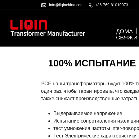

info@liqinchina.com

+86-769-81010073
ДОМА
СВЯЖИ
100% ИСПЫТАНИЕ
ВСЕ наши трансформаторы будут 100% те
один раз, чтобы гарантировать, что кажд
также снижает производственные затраты,
Выдерживаемое напряжение
Испытание сопротивления изоляции
тест умножения частоты Inter-повор
Тест Электрические характеристики