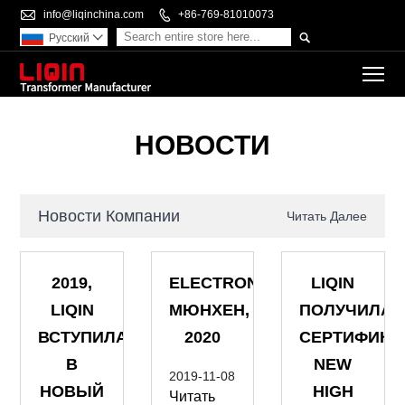

info@liqinchina.com

+86-769-81010073

Pусский

To
HОВОСТИ
Новости Компании
Читать Далее
2019,
ELECTRONICA
LIQIN
LIQIN
МЮНХЕН,
ПОЛУЧИЛА
ВСТУПИЛА
2020
СЕРТИФИКА
В
NEW
2019-11-08
НОВЫЙ
HIGH
Читать