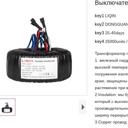
Выключате
key1
LIQIN
key2
DONGGUAN,
key3
25-45days
key4
25000units 
Трансформатор п
1. железный сер
высокой темпера
погружения изол
краю, защищены 
растяжение при 
2.Insulation: мы
который с высок
производительно
ширину перекрыт
3.Copper провод