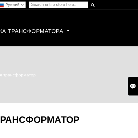

Pусский

КА ТРАНСФОРМАТОРА
ия трансформатор

ТРАНСФОРМАТОР