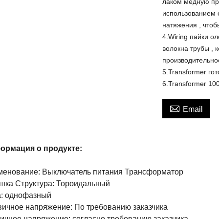
лаком медную пр
использованием 
натяжения , что
4.Wiring пайки о
волокна трубы , 
производительно
5.Transformer го
6.Transformer 1

Email
ормация о продукте:
енование: Выключатель питания Трансформатор
шка Структура: Тороидальный
: однофазный
ичное напряжение: По требованию заказчика
ичное напряжение: согласно требованию заказчика