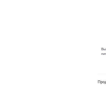
Вы
пи
Прод