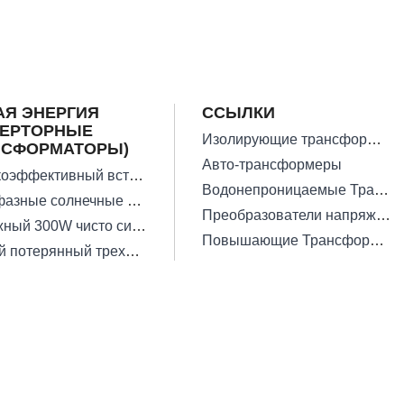
АЯ ЭНЕРГИЯ
ССЫЛКИ
ВЕРТОРНЫЕ
Изолирующие трансформаторы
НСФОРМАТОРЫ)
Авто-трансформеры
Высокоэффективный встроенный солнечный инверторный трансформатор
Водонепроницаемые Трансформаторы
Однофазные солнечные инверторные трансформаторы
Преобразователи напряжения
Надежный 300W чисто синусоидальный инверторный трансформатор
Повышающие Трансформаторы
Низкий потерянный трехфазный солнечный трансформатор вне сети