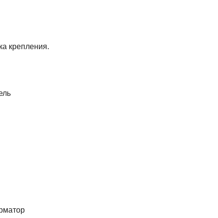
ка крепления.
ель
рматор