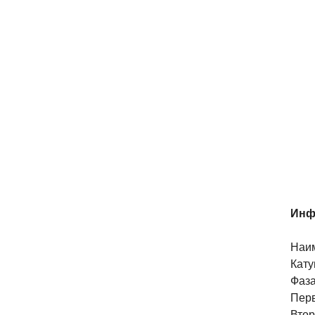
Инф
Наим
Кату
Фаза
Перв
Втор