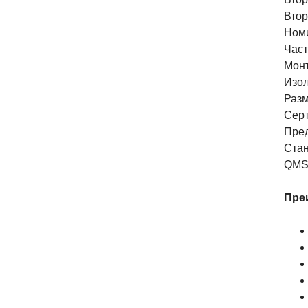
Втор
Номи
Част
Монт
Изол
Разм
Серт
Пред
Стан
QMS
Пре