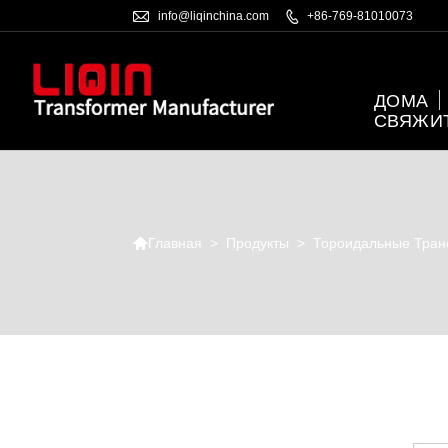

info@liqinchina.com

+86-769-81010073
ДОМА
СВЯЖИ

>
Продукты
>
Тороидальные Тра
Главная